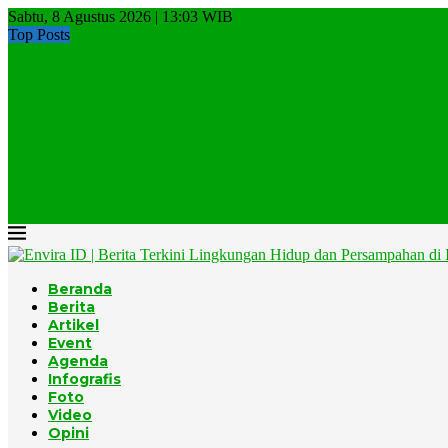
Sabtu, 8 Agustus 2026 | 13:03 WIB
Top Posts
Jempol Untuk Pemkot Makassar, TPA Tamangapa Mulai Tinggalkan..
Lagi, Kebakaran di TPA Sampah
Gunungkidul Targetkan TPA Wukirsari Bebas Sampah Organik Mulai
Pemerintah Percepat Target Pengurangan Sampah 100 Persen Menjadi
Musim Kemarau, DLH DKI Jakarta Perkuat Mitigasi Kebakaran...
Menteri Jumhur: Pemulung Tidak Boleh Ditinggalkan Dalam Program
Menuju Rezim Kepatuhan Ekonomi Sirkular dalam Tata Kelola...
EPR Indonesia, Model Ekonomi Sirkular Berbasis Desa
Jumhur dan EPR, Momentum yang Tidak Datang Dua...
Komunitas BISA Gelar Beach Clean-up, Ratusan Relawan Bersihkan.
Beranda
Berita
Artikel
Event
Agenda
Infografis
Foto
Video
Opini