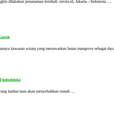
ngkin dilakukan penanaman kembali. envira.id, Jakarta—Indonesia …
 Kapuk
kannya kawasan wisata yang menawarkan hutan mangrove sebagai da
Timbulsloko
but yang lambat laun akan menyebabkan rumah …