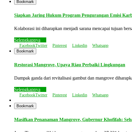
Bookmark
Siapkan Jaring Hukum Program Pengurangan Emisi Kar
Kolaborasi ini diharapkan menjadi sarana mencapai tujuan be
Selengkapnya
Facebook
Twitter
Pinterest
Linkedin
Whatsapp
Bookmark
Restorasi Mangrove, Upaya Riau Perbaiki Lingkungan
Dampak ganda dari revitalisasi gambut dan mangrove diharap
Selengkapnya
Facebook
Twitter
Pinterest
Linkedin
Whatsapp
Bookmark
Masifkan Penanaman Mangrove, Gubernur Khofifah: Seb