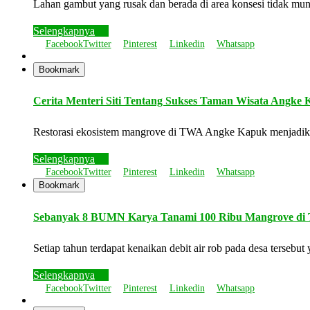
Lahan gambut yang rusak dan berada di area konsesi tidak mu
Selengkapnya
Facebook
Twitter
Pinterest
Linkedin
Whatsapp
Bookmark
Cerita Menteri Siti Tentang Sukses Taman Wisata Angke
Restorasi ekosistem mangrove di TWA Angke Kapuk menjadi
Selengkapnya
Facebook
Twitter
Pinterest
Linkedin
Whatsapp
Bookmark
Sebanyak 8 BUMN Karya Tanami 100 Ribu Mangrove di 
Setiap tahun terdapat kenaikan debit air rob pada desa terse
Selengkapnya
Facebook
Twitter
Pinterest
Linkedin
Whatsapp