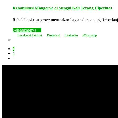
Rehabilitasi Mangorve di Sungai Kali Terang Diperluas
Rehabilitasi mangrove merupakan bagian dari strategi keberl
Selengkapnya
Facebook
Twitter
Pinterest
Linkedin
Whatsapp
1
2