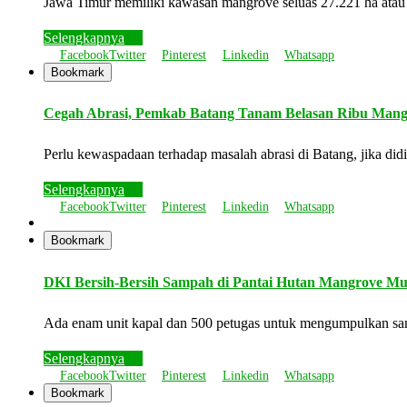
Jawa Timur memiliki kawasan mangrove seluas 27.221 ha ata
Selengkapnya
Facebook
Twitter
Pinterest
Linkedin
Whatsapp
Bookmark
Cegah Abrasi, Pemkab Batang Tanam Belasan Ribu Mang
Perlu kewaspadaan terhadap masalah abrasi di Batang, jika di
Selengkapnya
Facebook
Twitter
Pinterest
Linkedin
Whatsapp
Bookmark
DKI Bersih-Bersih Sampah di Pantai Hutan Mangrove M
Ada enam unit kapal dan 500 petugas untuk mengumpulkan 
Selengkapnya
Facebook
Twitter
Pinterest
Linkedin
Whatsapp
Bookmark