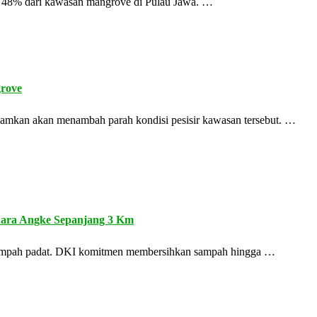
u 48% dari kawasan mangrove di Pulau Jawa. …
rove
diamkan akan menambah parah kondisi pesisir kawasan tersebut. …
uara Angke Sepanjang 3 Km
sampah padat. DKI komitmen membersihkan sampah hingga …