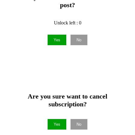
post?
Unlock left : 0
Yes
No
Are you sure want to cancel
subscription?
Yes
No