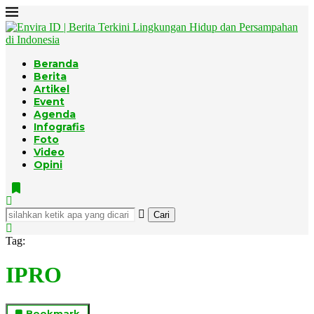
Beranda
Berita
Artikel
Event
Agenda
Infografis
Foto
Video
Opini
Cari
Tag:
IPRO
Bookmark