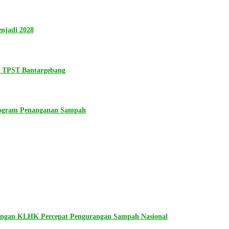
njadi 2028
n TPST Bantargebang
rogram Penanganan Sampah
dengan KLHK Percepat Pengurangan Sampah Nasional