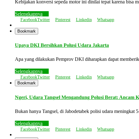
Kebijakan konversi sepeda motor ini dinilai tepat karena bi
Selengkapnya
Facebook
Twitter
Pinterest
Linkedin
Whatsapp
Bookmark
Upaya DKI Bersihkan Polusi Udara Jakarta
Apa yang dilakukan Pemprov DKI diharapkan dapat memberika
Selengkapnya
Facebook
Twitter
Pinterest
Linkedin
Whatsapp
Bookmark
Ngeri, Udara Tangsel Mengandung Polusi Berat: Ancam 
Bukan hanya Tangsel, di Jabodetabek polisi udara meningkat 
Selengkapnya
Facebook
Twitter
Pinterest
Linkedin
Whatsapp