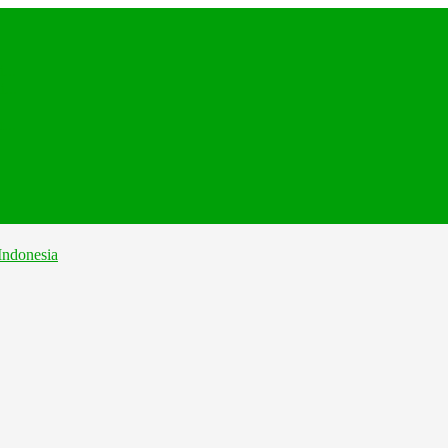
...
...
...
..