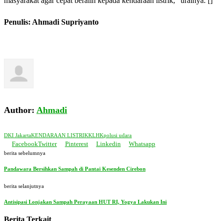
masyarakat agar cepat beralih kepada kendaraan listrik,” urainya. []
Penulis: Ahmadi Supriyanto
Author:
Ahmadi
DKI Jakarta
KENDARAAN LISTRIK
KLHK
polusi udara
Facebook
Twitter
Pinterest
Linkedin
Whatsapp
berita sebelumnya
Pandawara Bersihkan Sampah di Pantai Kesenden Cirebon
berita selanjutnya
Antisipasi Lonjakan Sampah Perayaan HUT RI, Yogya Lakukan Ini
Berita Terkait