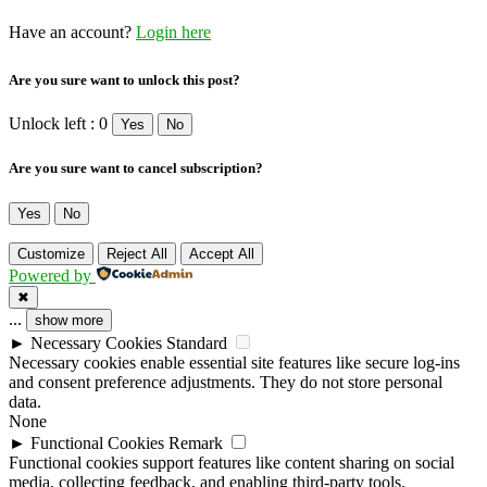
Have an account?
Login here
Are you sure want to unlock this post?
Unlock left : 0
Yes
No
Are you sure want to cancel subscription?
Yes
No
Customize
Reject All
Accept All
Powered by
✖
...
show more
►
Necessary Cookies
Standard
Necessary cookies enable essential site features like secure log-ins
and consent preference adjustments. They do not store personal
data.
None
►
Functional Cookies
Remark
Functional cookies support features like content sharing on social
media, collecting feedback, and enabling third-party tools.