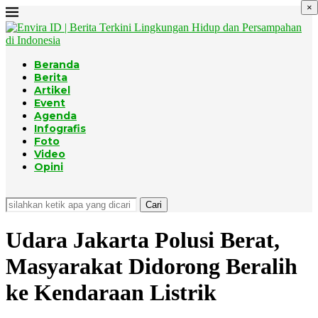
×
Beranda
Berita
Artikel
Event
Agenda
Infografis
Foto
Video
Opini
Cari
Udara Jakarta Polusi Berat,
Masyarakat Didorong Beralih
ke Kendaraan Listrik