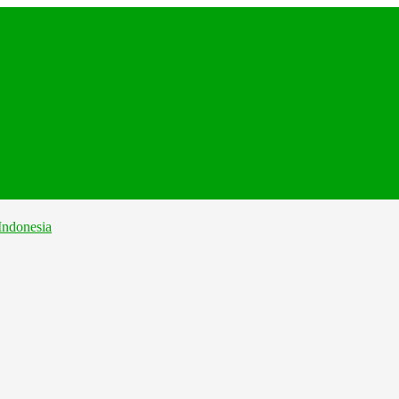
.
...
...
...
..