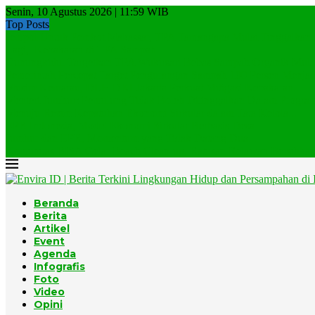
Senin, 10 Agustus 2026 | 11:59 WIB
Top Posts
Jempol Untuk Pemkot Makassar, TPA Tamangapa Mulai Tinggalkan..
Lagi, Kebakaran di TPA Sampah
Gunungkidul Targetkan TPA Wukirsari Bebas Sampah Organik Mulai
Pemerintah Percepat Target Pengurangan Sampah 100 Persen Menjadi
Musim Kemarau, DLH DKI Jakarta Perkuat Mitigasi Kebakaran...
Menteri Jumhur: Pemulung Tidak Boleh Ditinggalkan Dalam Program
Menuju Rezim Kepatuhan Ekonomi Sirkular dalam Tata Kelola...
EPR Indonesia, Model Ekonomi Sirkular Berbasis Desa
Jumhur dan EPR, Momentum yang Tidak Datang Dua...
Komunitas BISA Gelar Beach Clean-up, Ratusan Relawan Bersihkan.
Beranda
Berita
Artikel
Event
Agenda
Infografis
Foto
Video
Opini