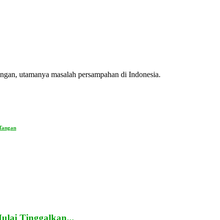
kungan, utamanya masalah persampahan di Indonesia.
 Tangan
lai Tinggalkan...