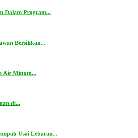
n Dalam Program...
awan Bersihkan...
 Air Minum...
an di...
mpah Usai Lebaran...