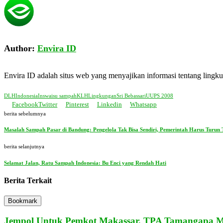
Author:
Envira ID
Envira ID adalah situs web yang menyajikan informasi tentang ling
DLH
Indonesia
Inswa
isu sampah
KLH
Lingkungan
Sri Bebassari
UUPS 2008
Facebook
Twitter
Pinterest
Linkedin
Whatsapp
berita sebelumnya
Masalah Sampah Pasar di Bandung: Pengelola Tak Bisa Sendiri, Pemerintah Harus Turun
berita selanjutnya
Selamat Jalan, Ratu Sampah Indonesia: Bu Enci yang Rendah Hati
Berita Terkait
Bookmark
Jempol Untuk Pemkot Makassar, TPA Tamangapa Mu