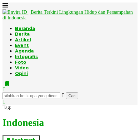
Beranda
Berita
Artikel
Event
Agenda
Infografis
Foto
Video
Opini
Cari
Tag:
Indonesia
Bookmark