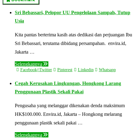
Sri Bebassari, Pelopor UU Pengelolaan Sampah, Tutup
Usia
Kita pantas berterima kasih atas dedikasi dan perjuangan Ibu
Sri Bebassari, terutama dibidang persampahan. envira.id,
Jakarta …
Selengkapnya
Facebook
Twitter
Pinterest
Linkedin
Whatsapp
Cegah Kerusakan Lingkungan, Hongkong Larang
Penggunaan Plastik Sekali Pakai
Pengusaha yang melanggar dikenakan denda maksimum
HK$100.000. Envira.id, Jakarta – Hongkong melarang
penggunaan plastik sekali pakai …
Selengkapnya