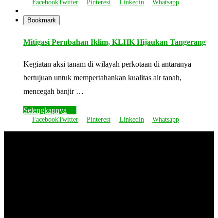
Facebook
Twitter
Pinterest
Linkedin
Whatsapp
Bookmark
Mitigasi Perubahan Iklim, KLHK Hijaukan Tangerang
Kegiatan aksi tanam di wilayah perkotaan di antaranya
bertujuan untuk mempertahankan kualitas air tanah,
mencegah banjir …
Selengkapnya
Facebook
Twitter
Pinterest
Linkedin
Whatsapp