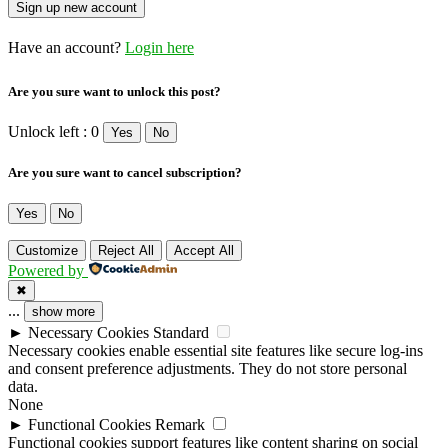
Have an account?
Login here
Are you sure want to unlock this post?
Unlock left : 0
Yes
No
Are you sure want to cancel subscription?
Yes
No
Customize
Reject All
Accept All
Powered by
✖
...
show more
►
Necessary Cookies
Standard
Necessary cookies enable essential site features like secure log-ins
and consent preference adjustments. They do not store personal
data.
None
►
Functional Cookies
Remark
Functional cookies support features like content sharing on social