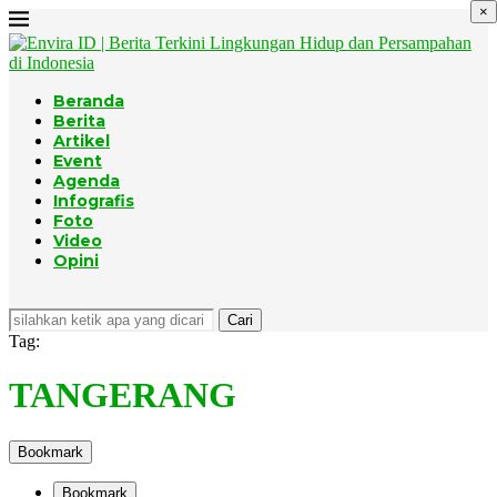
×
Beranda
Berita
Artikel
Event
Agenda
Infografis
Foto
Video
Opini
Cari
Tag:
TANGERANG
Bookmark
Bookmark