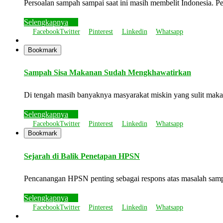
Persoalan sampah sampai saat ini masih membelit Indonesia. Pe
Selengkapnya
Facebook
Twitter
Pinterest
Linkedin
Whatsapp
Bookmark
Sampah Sisa Makanan Sudah Mengkhawatirkan
Di tengah masih banyaknya masyarakat miskin yang sulit maka
Selengkapnya
Facebook
Twitter
Pinterest
Linkedin
Whatsapp
Bookmark
Sejarah di Balik Penetapan HPSN
Pencanangan HPSN penting sebagai respons atas masalah sa
Selengkapnya
Facebook
Twitter
Pinterest
Linkedin
Whatsapp