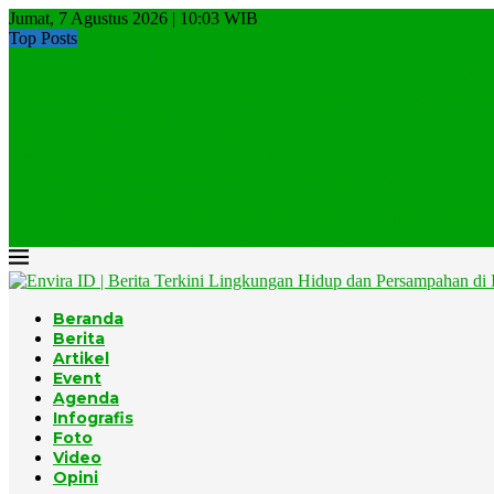
Jumat, 7 Agustus 2026 | 10:03 WIB
Top Posts
Lagi, Kebakaran di TPA Sampah
Gunungkidul Targetkan TPA Wukirsari Bebas Sampah Organik Mulai
Pemerintah Percepat Target Pengurangan Sampah 100 Persen Menjadi
Musim Kemarau, DLH DKI Jakarta Perkuat Mitigasi Kebakaran...
Menteri Jumhur: Pemulung Tidak Boleh Ditinggalkan Dalam Program
Menuju Rezim Kepatuhan Ekonomi Sirkular dalam Tata Kelola...
EPR Indonesia, Model Ekonomi Sirkular Berbasis Desa
Jumhur dan EPR, Momentum yang Tidak Datang Dua...
Komunitas BISA Gelar Beach Clean-up, Ratusan Relawan Bersihkan.
Kolaborasi Dengan Toyamas, Desa Kutuh Luncurkan Air Minum...
Beranda
Berita
Artikel
Event
Agenda
Infografis
Foto
Video
Opini