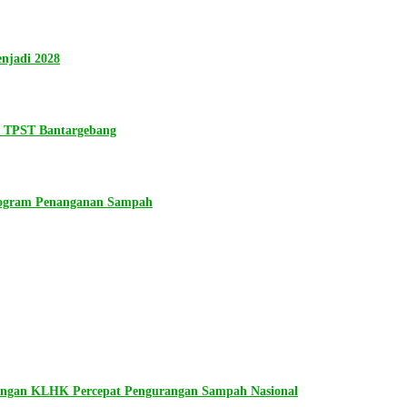
njadi 2028
n TPST Bantargebang
rogram Penanganan Sampah
dengan KLHK Percepat Pengurangan Sampah Nasional