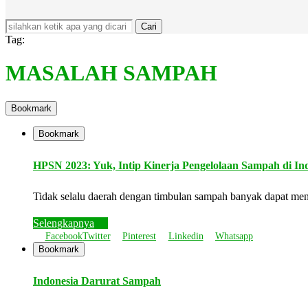
Cari
Tag:
MASALAH SAMPAH
Bookmark
Bookmark
HPSN 2023: Yuk, Intip Kinerja Pengelolaan Sampah di In
Tidak selalu daerah dengan timbulan sampah banyak dapat me
Selengkapnya
Facebook
Twitter
Pinterest
Linkedin
Whatsapp
Bookmark
Indonesia Darurat Sampah