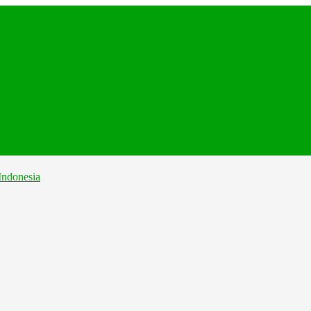
...
...
...
..