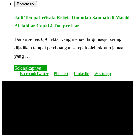
Bookmark
Jadi Tempat Wisata Religi, Timbulan Sampah di Masjid
Al Jabbar Capai 4 Ton per Hari
Danau seluas 6,9 hektar yang mengelilingi masjid sering
dijadikan tempat pembuangan sampah oleh oknum jamaah
yang …
Selengkapnya
Facebook
Twitter
Pinterest
Linkedin
Whatsapp