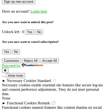
Have an account?
Login here
Are you sure want to unlock this post?
Unlock left : 0
Yes
No
Are you sure want to cancel subscription?
Yes
No
Customize
Reject All
Accept All
Powered by
✖
...
show more
►
Necessary Cookies
Standard
Necessary cookies enable essential site features like secure log-ins
and consent preference adjustments. They do not store personal
data.
None
►
Functional Cookies
Remark
Functional cookies support features like content sharing on social