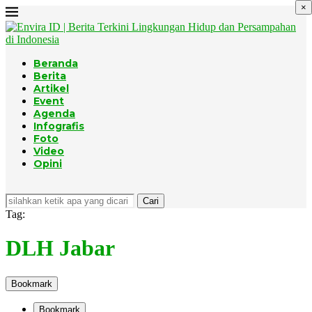
×
Beranda
Berita
Artikel
Event
Agenda
Infografis
Foto
Video
Opini
Cari
Tag:
DLH Jabar
Bookmark
Bookmark