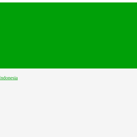
.
...
...
...
..