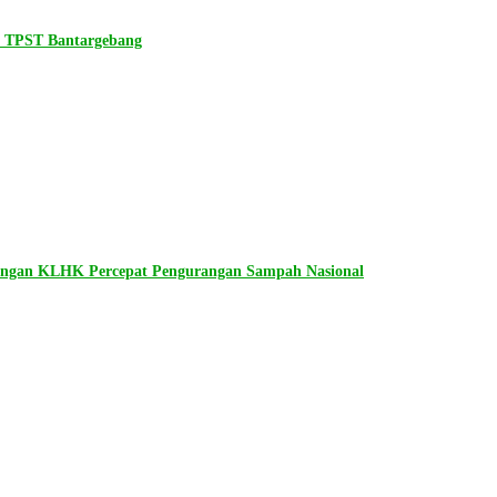
n TPST Bantargebang
dengan KLHK Percepat Pengurangan Sampah Nasional