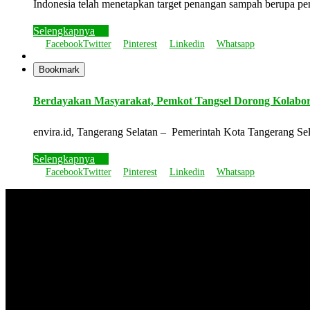
Indonesia telah menetapkan target penangan sampah berupa p
Selengkapnya
Facebook
Twitter
Pinterest
Linkedin
Whatsapp
Bookmark
Berdayakan Masyarakat, Pemkot Tangsel Dorong Kolabor
envira.id, Tangerang Selatan – Pemerintah Kota Tangerang Sela
Selengkapnya
Facebook
Twitter
Pinterest
Linkedin
Whatsapp