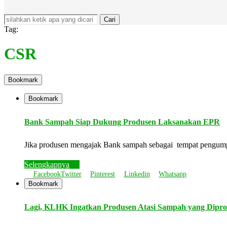
Cari
Tag:
CSR
Bookmark
Bookmark
Bank Sampah Siap Dukung Produsen Laksanakan EPR
Jika produsen mengajak Bank sampah sebagai tempat pengump
Selengkapnya
Facebook
Twitter
Pinterest
Linkedin
Whatsapp
Bookmark
Lagi, KLHK Ingatkan Produsen Atasi Sampah yang Dipr