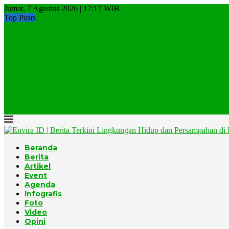
Jumat, 7 Agustus 2026 | 17:17 WIB
Top Posts
Jempol Untuk Pemkot Makassar, TPA Tamangapa Mulai Tinggalkan..
Lagi, Kebakaran di TPA Sampah
Gunungkidul Targetkan TPA Wukirsari Bebas Sampah Organik Mulai
Pemerintah Percepat Target Pengurangan Sampah 100 Persen Menjadi
Musim Kemarau, DLH DKI Jakarta Perkuat Mitigasi Kebakaran...
Menteri Jumhur: Pemulung Tidak Boleh Ditinggalkan Dalam Program
Menuju Rezim Kepatuhan Ekonomi Sirkular dalam Tata Kelola...
EPR Indonesia, Model Ekonomi Sirkular Berbasis Desa
Jumhur dan EPR, Momentum yang Tidak Datang Dua...
Komunitas BISA Gelar Beach Clean-up, Ratusan Relawan Bersihkan.
Beranda
Berita
Artikel
Event
Agenda
Infografis
Foto
Video
Opini