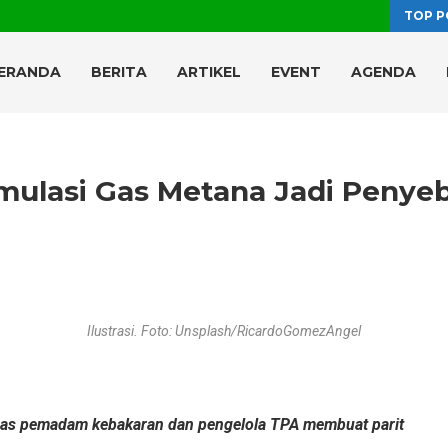
TOP P
ERANDA
BERITA
ARTIKEL
EVENT
AGENDA
ulasi Gas Metana Jadi Penye
Ilustrasi. Foto: Unsplash/RicardoGomezAngel
ugas pemadam kebakaran dan pengelola TPA membuat parit