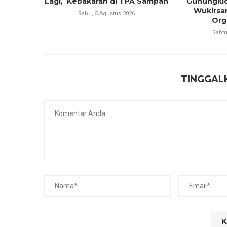
Lagi, Kebakaran di TPA Sampah
Gunungkid
Wukirsa
Rabu, 5 Agustus 2026
Orga
Sabtu
TINGGAL