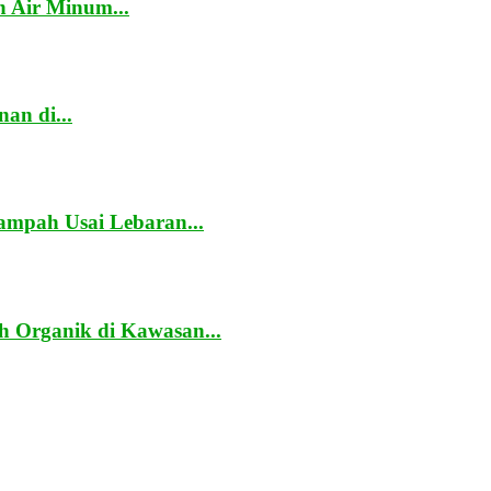
 Air Minum...
an di...
mpah Usai Lebaran...
 Organik di Kawasan...