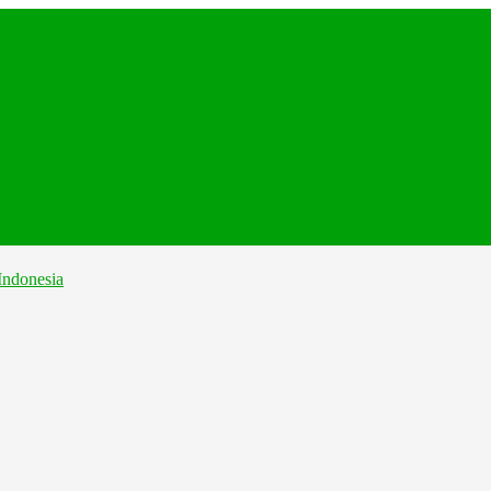
...
...
...
..