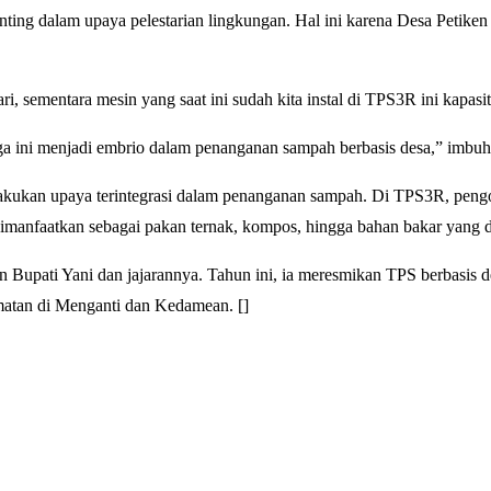
nting dalam upaya pelestarian lingkungan. Hal ini karena Desa Petike
, sementara mesin yang saat ini sudah kita instal di TPS3R ini kapasit
oga ini menjadi embrio dalam penanganan sampah berbasis desa,” imbu
akukan upaya terintegrasi dalam penanganan sampah. Di TPS3R, pengo
a dimanfaatkan sebagai pakan ternak, kompos, hingga bahan bakar yang
an Bupati Yani dan jajarannya. Tahun ini, ia meresmikan TPS berbas
amatan di Menganti dan Kedamean. []