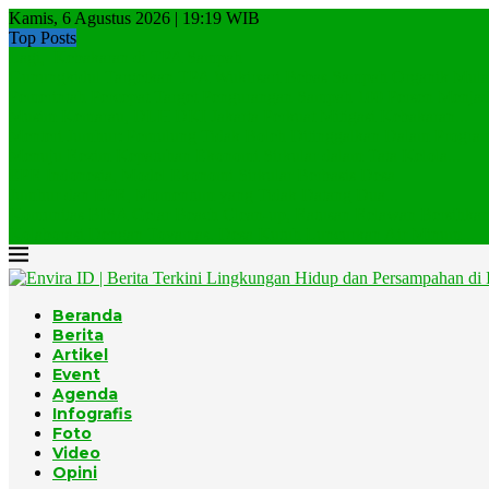
Kamis, 6 Agustus 2026 | 19:19 WIB
Top Posts
Lagi, Kebakaran di TPA Sampah
Gunungkidul Targetkan TPA Wukirsari Bebas Sampah Organik Mulai
Pemerintah Percepat Target Pengurangan Sampah 100 Persen Menjadi
Musim Kemarau, DLH DKI Jakarta Perkuat Mitigasi Kebakaran...
Menteri Jumhur: Pemulung Tidak Boleh Ditinggalkan Dalam Program
Menuju Rezim Kepatuhan Ekonomi Sirkular dalam Tata Kelola...
EPR Indonesia, Model Ekonomi Sirkular Berbasis Desa
Jumhur dan EPR, Momentum yang Tidak Datang Dua...
Komunitas BISA Gelar Beach Clean-up, Ratusan Relawan Bersihkan.
Kolaborasi Dengan Toyamas, Desa Kutuh Luncurkan Air Minum...
Beranda
Berita
Artikel
Event
Agenda
Infografis
Foto
Video
Opini