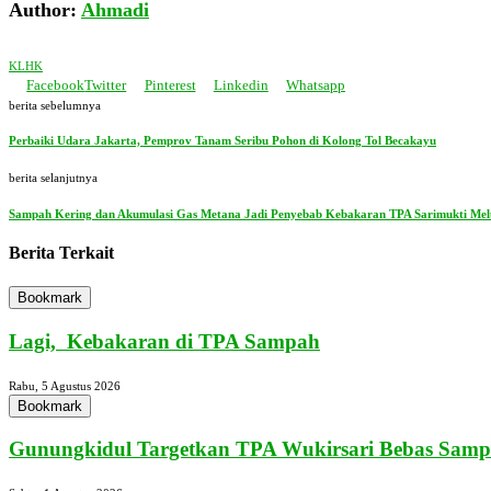
Author:
Ahmadi
KLHK
Facebook
Twitter
Pinterest
Linkedin
Whatsapp
berita sebelumnya
Perbaiki Udara Jakarta, Pemprov Tanam Seribu Pohon di Kolong Tol Becakayu
berita selanjutnya
Sampah Kering dan Akumulasi Gas Metana Jadi Penyebab Kebakaran TPA Sarimukti Mel
Berita Terkait
Bookmark
Lagi, Kebakaran di TPA Sampah
Rabu, 5 Agustus 2026
Bookmark
Gunungkidul Targetkan TPA Wukirsari Bebas Sampa