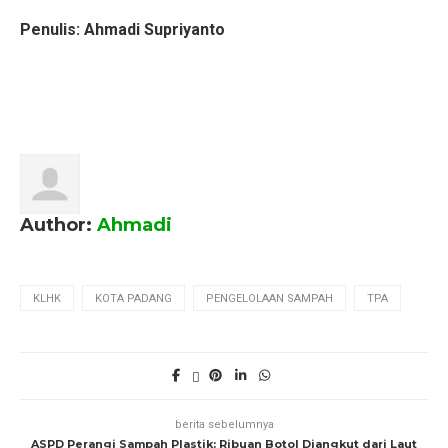
Penulis: Ahmadi Supriyanto
Author:
Ahmadi
KLHK
KOTA PADANG
PENGELOLAAN SAMPAH
TPA
berita sebelumnya
ASPD Perangi Sampah Plastik: Ribuan Botol Diangkut dari Laut