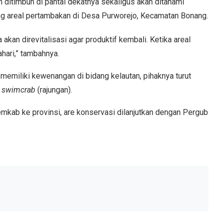
n ditimbun di pantai dekatnya sekaligus akan ditanami
g areal pertambakan di Desa Purworejo, Kecamatan Bonang.
 akan direvitalisasi agar produktif kembali. Ketika areal
hari,” tambahnya.
emiliki kewenangan di bidang kelautan, pihaknya turut
e swimcrab
(rajungan).
mkab ke provinsi, are konservasi dilanjutkan dengan Pergub