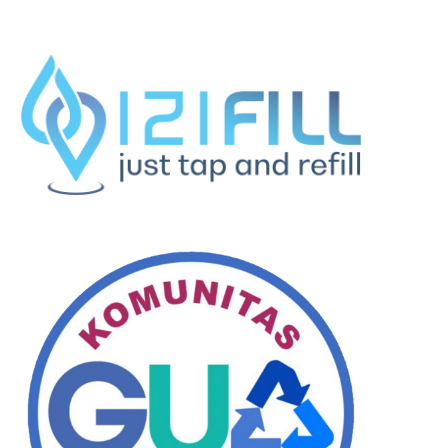
Komunitas BISA Gelar Beach
Kolaborasi Dengan To
Clean-up, Ratusan Relawan
Desa Kutuh Luncurkan
Bersihkan...
Minum...
Jumat, 24 April 2026
Minggu, 19 April 2026