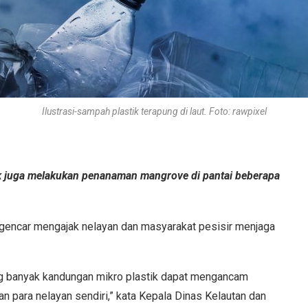
Ilustrasi-sampah plastik terapung di laut. Foto: rawpixel
k juga melakukan penanaman mangrove di pantai beberapa
encar mengajak nelayan dan masyarakat pesisir menjaga
 banyak kandungan mikro plastik dapat mengancam
an para nelayan sendiri,” kata Kepala Dinas Kelautan dan