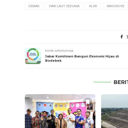
DEMAK
HARI LAUT SEDUNIA
KLHK
MAGOROVE
berita sebelumnya
Jabar Komitmen Bangun Ekonomi Hijau di
Bodebek
BERI