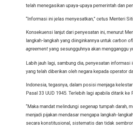
telah menegasikan upaya-upaya pemerintah dan peng
“Informasi ini jelas menyesatkan,” cetus Menteri Siti
Konsekuensi lanjut dari penyesatan ini, menurut Men
langkah-langkah yang diinginkannya untuk
carbon of
agreement
yang sesungguhnya akan mengganggu yur
Labih jauh lagi, sambung dia, penyesatan informasi
yang telah diberikan oleh negara kepada operator da
Indonesia, tegasnya, dalam posisi menjaga kelest
Pasal 33 UUD 1945. Terlebih lagi apabila ditarik 
“Maka mandat melindungi segenap tumpah darah, 
menjadi pijakan mendasar mengapa langkah-langkah
secara konstitusional, sistematis dan tidak sembrono