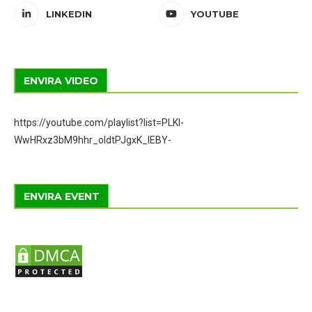
LINKEDIN
YOUTUBE
ENVIRA VIDEO
https://youtube.com/playlist?list=PLKI-
WwHRxz3bM9hhr_oIdtPJgxK_IEBY-
ENVIRA EVENT