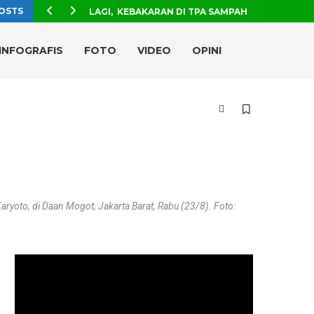
OSTS
LAGI, KEBAKARAN DI TPA SAMPAH
INFOGRAFIS
FOTO
VIDEO
OPINI
yoto, di Daan Mogot, Jakarta Barat, Rabu (23/8). Foto: