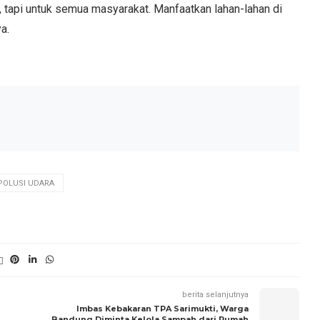
a, tapi untuk semua masyarakat. Manfaatkan lahan-lahan di
ya.
POLUSI UDARA
berita selanjutnya
Imbas Kebakaran TPA Sarimukti, Warga
Bandung Diminta Kelola Sampah dari Rumah