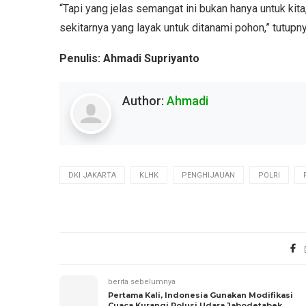
“Tapi yang jelas semangat ini bukan hanya untuk kit
sekitarnya yang layak untuk ditanami pohon,” tutupn
Penulis: Ahmadi Supriyanto
Author:
Ahmadi
DKI JAKARTA
KLHK
PENGHIJAUAN
POLRI
berita sebelumnya
Pertama Kali, Indonesia Gunakan Modifikasi
Cuaca Kurangi Polusi Udara Jabodetabek