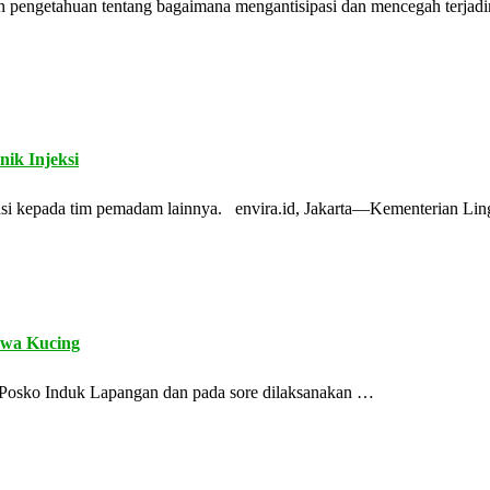
an pengetahuan tentang bagaimana mengantisipasi dan mencegah terja
k Injeksi
ikasi kepada tim pemadam lainnya. envira.id, Jakarta—Kementerian L
wa Kucing
 di Posko Induk Lapangan dan pada sore dilaksanakan …