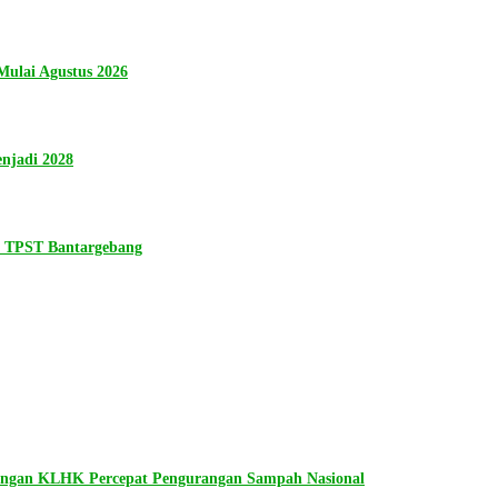
ulai Agustus 2026
njadi 2028
n TPST Bantargebang
dengan KLHK Percepat Pengurangan Sampah Nasional