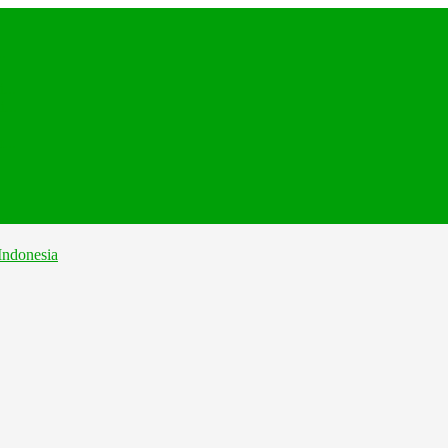
.
...
...
...
..