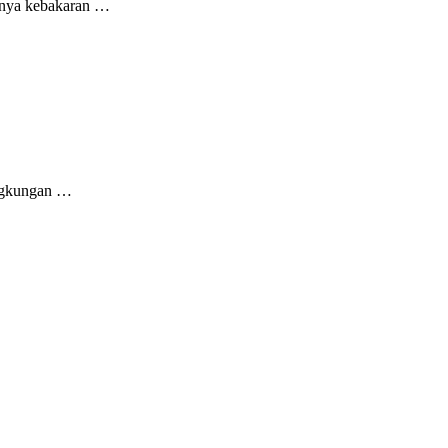
dinya kebakaran …
ingkungan …