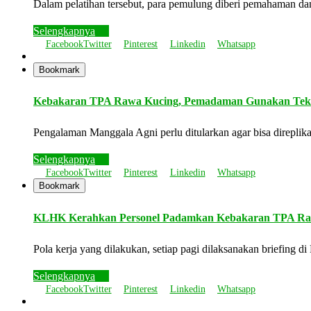
Dalam pelatihan tersebut, para pemulung diberi pemahaman d
Selengkapnya
Facebook
Twitter
Pinterest
Linkedin
Whatsapp
Bookmark
Kebakaran TPA Rawa Kucing, Pemadaman Gunakan Tekni
Pengalaman Manggala Agni perlu ditularkan agar bisa direpl
Selengkapnya
Facebook
Twitter
Pinterest
Linkedin
Whatsapp
Bookmark
KLHK Kerahkan Personel Padamkan Kebakaran TPA Ra
Pola kerja yang dilakukan, setiap pagi dilaksanakan briefing
Selengkapnya
Facebook
Twitter
Pinterest
Linkedin
Whatsapp