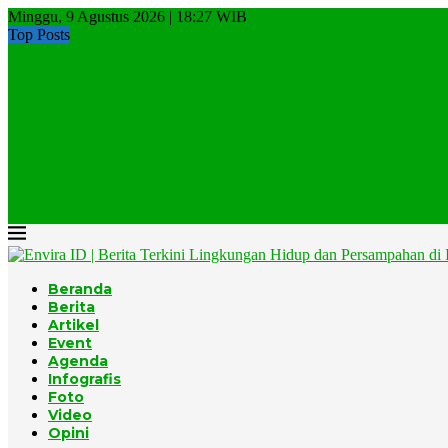
Minggu, 9 Agustus 2026 | 18:27 WIB
Top Posts
Jempol Untuk Pemkot Makassar, TPA Tamangapa Mulai Tinggalkan..
Lagi, Kebakaran di TPA Sampah
Gunungkidul Targetkan TPA Wukirsari Bebas Sampah Organik Mulai
Pemerintah Percepat Target Pengurangan Sampah 100 Persen Menjadi
Musim Kemarau, DLH DKI Jakarta Perkuat Mitigasi Kebakaran...
Menteri Jumhur: Pemulung Tidak Boleh Ditinggalkan Dalam Program
Menuju Rezim Kepatuhan Ekonomi Sirkular dalam Tata Kelola...
EPR Indonesia, Model Ekonomi Sirkular Berbasis Desa
Jumhur dan EPR, Momentum yang Tidak Datang Dua...
Komunitas BISA Gelar Beach Clean-up, Ratusan Relawan Bersihkan.
Beranda
Berita
Artikel
Event
Agenda
Infografis
Foto
Video
Opini