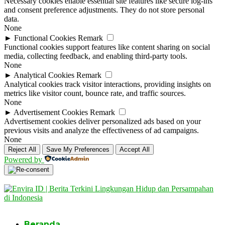
Necessary cookies enable essential site features like secure log-ins
and consent preference adjustments. They do not store personal
data.
None
►
Functional Cookies
Remark
Functional cookies support features like content sharing on social
media, collecting feedback, and enabling third-party tools.
None
►
Analytical Cookies
Remark
Analytical cookies track visitor interactions, providing insights on
metrics like visitor count, bounce rate, and traffic sources.
None
►
Advertisement Cookies
Remark
Advertisement cookies deliver personalized ads based on your
previous visits and analyze the effectiveness of ad campaigns.
None
Reject All
Save My Preferences
Accept All
Powered by
Beranda