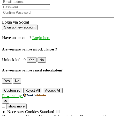
Login via Social
Have an account?
Login here
Are you sure want to unlock this post?
Unlock left : 0
Yes
No
Are you sure want to cancel subscription?
Yes
No
Customize
Reject All
Accept All
Powered by
✖
...
show more
►
Necessary Cookies
Standard