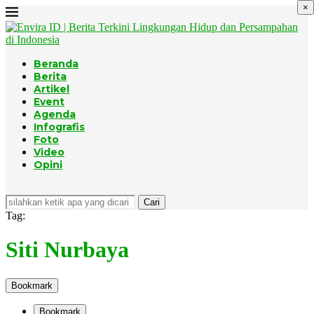
×
Beranda
Berita
Artikel
Event
Agenda
Infografis
Foto
Video
Opini
Cari
Tag:
Siti Nurbaya
Bookmark
Bookmark