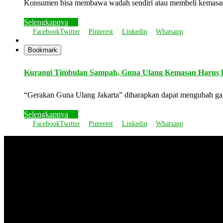
Konsumen bisa membawa wadah sendiri atau membeli kemasan di
Selengkapnya
Facebook
Twitter
Pinterest
Linkedin
Whatsapp
Bookmark
Kurangi Timbulan Sampah, Guna Ulang Kemasan Harus 
“Gerakan Guna Ulang Jakarta” diharapkan dapat mengubah ga
Selengkapnya
Facebook
Twitter
Pinterest
Linkedin
Whatsapp