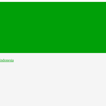
.
...
...
...
..