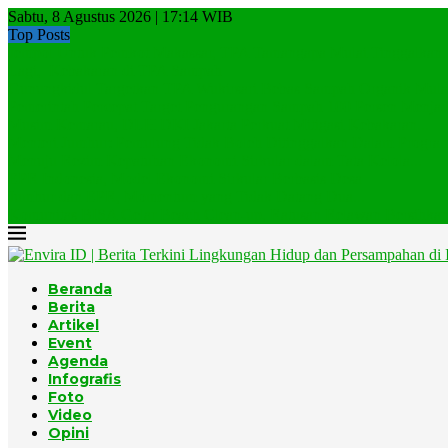
Sabtu, 8 Agustus 2026 | 17:14 WIB
Top Posts
Jempol Untuk Pemkot Makassar, TPA Tamangapa Mulai Tinggalkan..
Lagi, Kebakaran di TPA Sampah
Gunungkidul Targetkan TPA Wukirsari Bebas Sampah Organik Mulai
Pemerintah Percepat Target Pengurangan Sampah 100 Persen Menjadi
Musim Kemarau, DLH DKI Jakarta Perkuat Mitigasi Kebakaran...
Menteri Jumhur: Pemulung Tidak Boleh Ditinggalkan Dalam Program
Menuju Rezim Kepatuhan Ekonomi Sirkular dalam Tata Kelola...
EPR Indonesia, Model Ekonomi Sirkular Berbasis Desa
Jumhur dan EPR, Momentum yang Tidak Datang Dua...
Komunitas BISA Gelar Beach Clean-up, Ratusan Relawan Bersihkan.
Beranda
Berita
Artikel
Event
Agenda
Infografis
Foto
Video
Opini