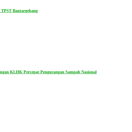
n TPST Bantargebang
dengan KLHK Percepat Pengurangan Sampah Nasional