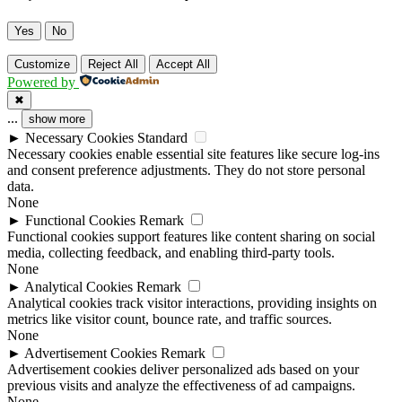
Yes
No
Customize
Reject All
Accept All
Powered by
✖
...
show more
►
Necessary Cookies
Standard
Necessary cookies enable essential site features like secure log-ins
and consent preference adjustments. They do not store personal
data.
None
►
Functional Cookies
Remark
Functional cookies support features like content sharing on social
media, collecting feedback, and enabling third-party tools.
None
►
Analytical Cookies
Remark
Analytical cookies track visitor interactions, providing insights on
metrics like visitor count, bounce rate, and traffic sources.
None
►
Advertisement Cookies
Remark
Advertisement cookies deliver personalized ads based on your
previous visits and analyze the effectiveness of ad campaigns.
None