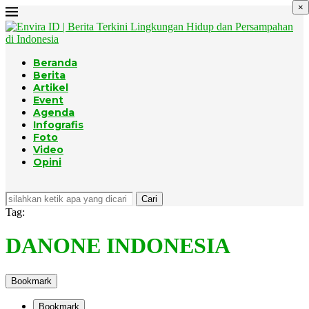
×
Beranda
Berita
Artikel
Event
Agenda
Infografis
Foto
Video
Opini
Cari
Tag:
DANONE INDONESIA
Bookmark
Bookmark