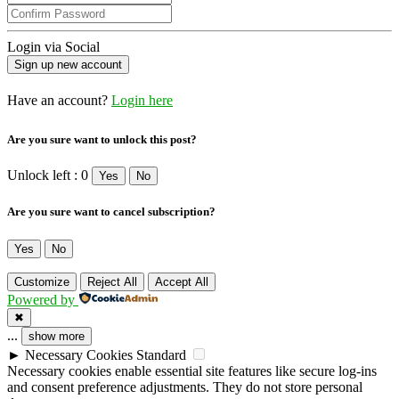
Login via Social
Have an account?
Login here
Are you sure want to unlock this post?
Unlock left : 0
Yes
No
Are you sure want to cancel subscription?
Yes
No
Customize
Reject All
Accept All
Powered by
✖
...
show more
►
Necessary Cookies
Standard
Necessary cookies enable essential site features like secure log-ins
and consent preference adjustments. They do not store personal