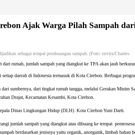
rebon Ajak Warga Pilah Sampah da
jadikan sebagai tempat pembuangan sampah. (Foto: envira/Charles
h dari rumah, jumlah sampah yang diangkut ke TPA akan jauh berkura
setiap daerah di Indonesia termasuk di Kota Cirebon. Berbagai prog
ari sumbernya, dari tingkat rumah tangga, melalui Gerakan Minim Sa
urahan Drajat, Kecamatan Kesambi, Kota Cirebon.
Kepala Dinas Lingkungan Hidup (DLH) Kota Cirebon Yuni Darti.
gi jumlah sampah yang diangkut atau dibuang ke tempat pemrosesan 
 sampah berdasarkan jenisnya yaitu organik, anorganik, limbah bahan