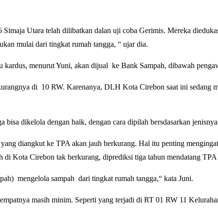
 Simaja Utara telah dilibatkan dalan uji coba Gerimis. Mereka diedu
n mulai dari tingkat rumah tangga, “ ujar dia.
atau kardus, menurut Yuni, akan dijual ke Bank Sampah, dibawah pen
 – kurangnya di 10 RW. Karenanya, DLH Kota Cirebon saat ini sedang
isa dikelola dengan baik, dengan cara dipilah bersdasarkan jenisnya
 yang diangkut ke TPA akan jauh berkurang. Hal itu penting mengingat s
di Kota Cirebon tak berkurang, diprediksi tiga tahun mendatang TPA
mpah) mengelola sampah dari tingkat rumah tangga,“ kata Juni.
tempatnya masih minim. Seperti yang terjadi di RT 01 RW 11 Kelura