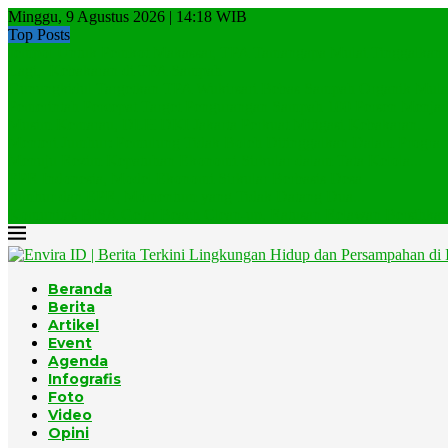
Minggu, 9 Agustus 2026 | 14:18 WIB
Top Posts
Jempol Untuk Pemkot Makassar, TPA Tamangapa Mulai Tinggalkan..
Lagi, Kebakaran di TPA Sampah
Gunungkidul Targetkan TPA Wukirsari Bebas Sampah Organik Mulai
Pemerintah Percepat Target Pengurangan Sampah 100 Persen Menjadi
Musim Kemarau, DLH DKI Jakarta Perkuat Mitigasi Kebakaran...
Menteri Jumhur: Pemulung Tidak Boleh Ditinggalkan Dalam Program
Menuju Rezim Kepatuhan Ekonomi Sirkular dalam Tata Kelola...
EPR Indonesia, Model Ekonomi Sirkular Berbasis Desa
Jumhur dan EPR, Momentum yang Tidak Datang Dua...
Komunitas BISA Gelar Beach Clean-up, Ratusan Relawan Bersihkan.
Beranda
Berita
Artikel
Event
Agenda
Infografis
Foto
Video
Opini