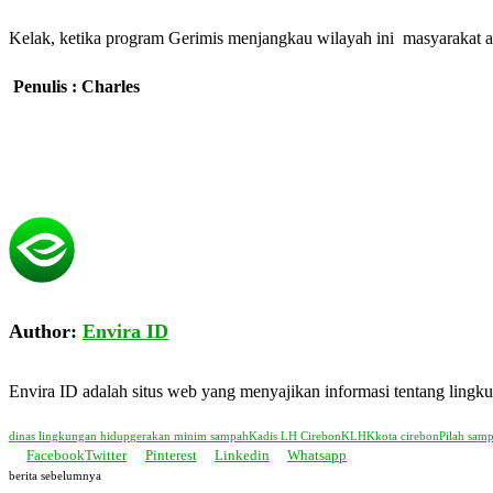
Kelak, ketika program Gerimis menjangkau wilayah ini masyarakat a
Penulis : Charles
Author:
Envira ID
Envira ID adalah situs web yang menyajikan informasi tentang ling
dinas lingkungan hidup
gerakan minim sampah
Kadis LH Cirebon
KLHK
kota cirebon
Pilah sam
Facebook
Twitter
Pinterest
Linkedin
Whatsapp
berita sebelumnya