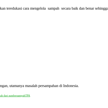
kan teredukasi cara mengelola sampah secara baik dan benar sehingg
kungan, utamanya masalah persampahan di Indonesia.
pah dari sumber
sampah
TPA