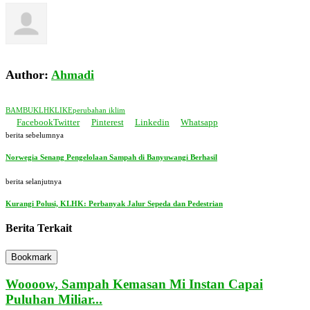
Author:
Ahmadi
BAMBU
KLHK
LIKE
perubahan iklim
Facebook
Twitter
Pinterest
Linkedin
Whatsapp
berita sebelumnya
Norwegia Senang Pengelolaan Sampah di Banyuwangi Berhasil
berita selanjutnya
Kurangi Polusi, KLHK: Perbanyak Jalur Sepeda dan Pedestrian
Berita Terkait
Bookmark
Woooow, Sampah Kemasan Mi Instan Capai
Puluhan Miliar...