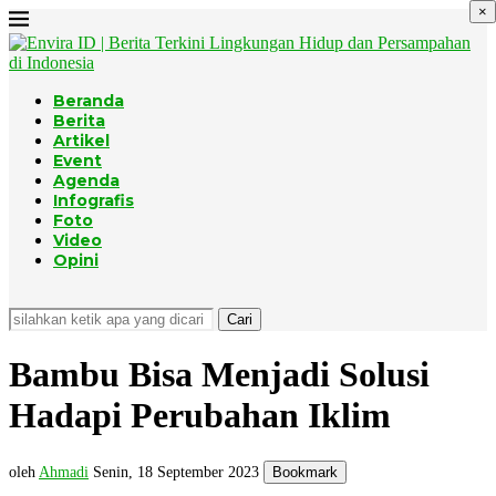
×
Beranda
Berita
Artikel
Event
Agenda
Infografis
Foto
Video
Opini
Cari
Bambu Bisa Menjadi Solusi
Hadapi Perubahan Iklim
oleh
Ahmadi
Senin, 18 September 2023
Bookmark