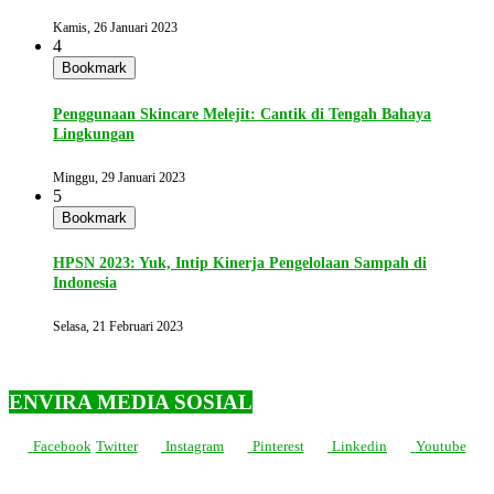
Kamis, 26 Januari 2023
4
Bookmark
Penggunaan Skincare Melejit: Cantik di Tengah Bahaya
Lingkungan
Minggu, 29 Januari 2023
5
Bookmark
HPSN 2023: Yuk, Intip Kinerja Pengelolaan Sampah di
Indonesia
Selasa, 21 Februari 2023
ENVIRA MEDIA SOSIAL
Facebook
Twitter
Instagram
Pinterest
Linkedin
Youtube