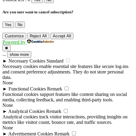
Are you sure want to cancel subscription?
Yes
No
Customize
Reject All
Accept All
Powered by
✖
...
show more
►
Necessary Cookies
Standard
Necessary cookies enable essential site features like secure log-ins
and consent preference adjustments. They do not store personal
data.
None
►
Functional Cookies
Remark
Functional cookies support features like content sharing on social
media, collecting feedback, and enabling third-party tools.
None
►
Analytical Cookies
Remark
Analytical cookies track visitor interactions, providing insights on
metrics like visitor count, bounce rate, and traffic sources.
None
►
Advertisement Cookies
Remark