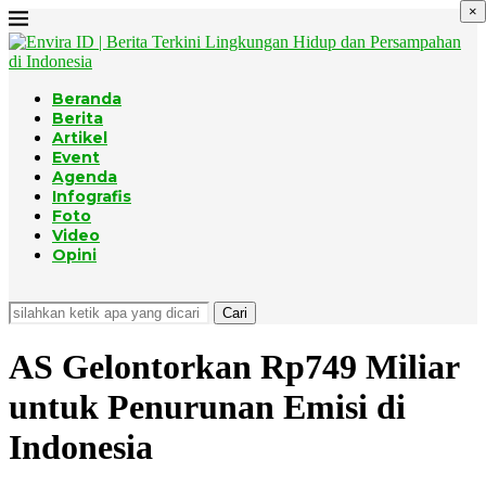
×
Beranda
Berita
Artikel
Event
Agenda
Infografis
Foto
Video
Opini
Cari
AS Gelontorkan Rp749 Miliar
untuk Penurunan Emisi di
Indonesia