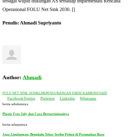
sebagai wujud dukungan AS terhadap implementasi Rencana
Operasional FOLU Net Sink 2030. []
Penulis: Ahmadi Supriyanto
Author:
Ahmadi
FULO NET SINK 2030
KLHK
PENGURANGAN EMISI KARBON
USAID
Facebook
Twitter
Pinterest
Linkedin
Whatsapp
berita sebelumnya
Plastic Free July dan Cara Berpartisipasinya
berita selanjutnya
Jaga Lingkungan, Bengkulu Tebar Seribu Pohon di Perumahan Baru