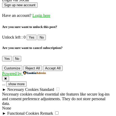
Have an account?
Login here
Are you sure want to unlock this post?
Unlock left : 0
Yes
No
Are you sure want to cancel subscription?
Yes
No
Customize
Reject All
Accept All
Powered by
✖
...
show more
►
Necessary Cookies
Standard
Necessary cookies enable essential site features like secure log-ins
and consent preference adjustments. They do not store personal
data.
None
►
Functional Cookies
Remark