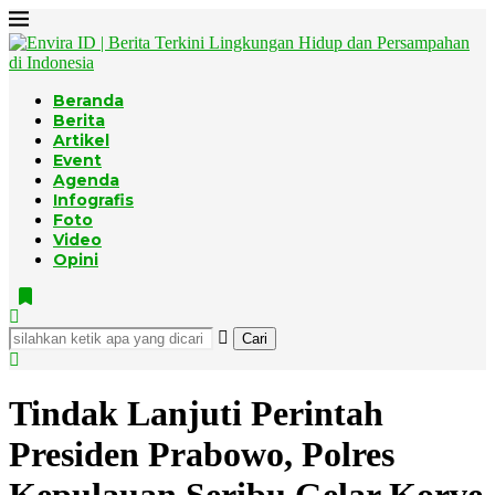
Beranda
Berita
Artikel
Event
Agenda
Infografis
Foto
Video
Opini
Cari
Tindak Lanjuti Perintah
Presiden Prabowo, Polres