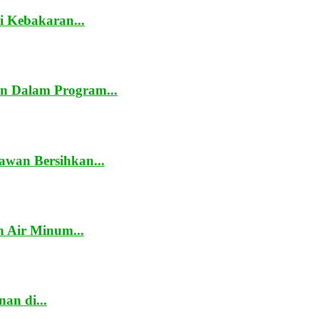
 Kebakaran...
n Dalam Program...
awan Bersihkan...
 Air Minum...
an di...