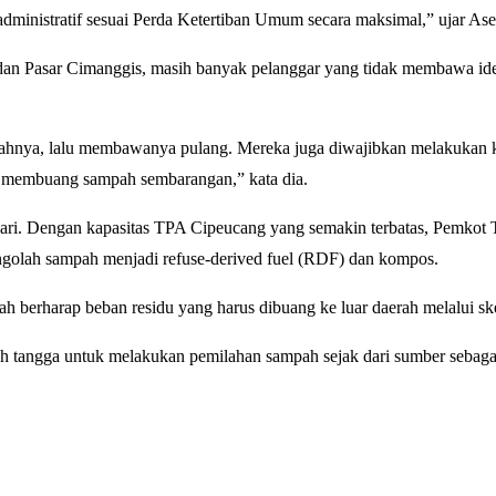
ministratif sesuai Perda Ketertiban Umum secara maksimal,” ujar Ase
n Pasar Cimanggis, masih banyak pelanggar yang tidak membawa identit
nya, lalu membawanya pulang. Mereka juga diwajibkan melakukan kerj
i membuang sampah sembarangan,” kata dia.
r hari. Dengan kapasitas TPA Cipeucang yang semakin terbatas, Pemko
golah sampah menjadi refuse-derived fuel (RDF) dan kompos.
berharap beban residu yang harus dibuang ke luar daerah melalui sk
 tangga untuk melakukan pemilahan sampah sejak dari sumber sebagai