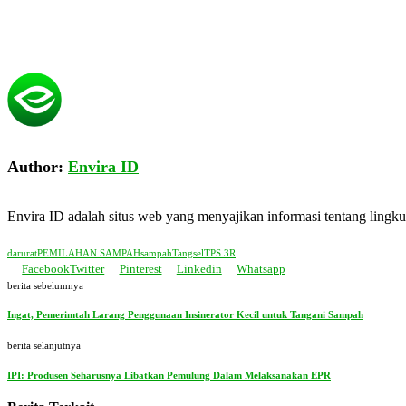
Author:
Envira ID
Envira ID adalah situs web yang menyajikan informasi tentang ling
darurat
PEMILAHAN SAMPAH
sampah
Tangsel
TPS 3R
Facebook
Twitter
Pinterest
Linkedin
Whatsapp
berita sebelumnya
Ingat, Pemerimtah Larang Penggunaan Insinerator Kecil untuk Tangani Sampah
berita selanjutnya
IPI: Produsen Seharusnya Libatkan Pemulung Dalam Melaksanakan EPR