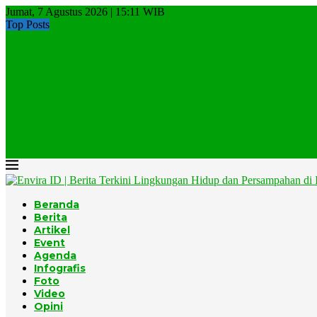
Jumat, 7 Agustus 2026 | 15:11 WIB
Top Posts
Jempol Untuk Pemkot Makassar, TPA Tamangapa Mulai Tinggalkan..
Lagi, Kebakaran di TPA Sampah
Gunungkidul Targetkan TPA Wukirsari Bebas Sampah Organik Mulai
Pemerintah Percepat Target Pengurangan Sampah 100 Persen Menjadi
Musim Kemarau, DLH DKI Jakarta Perkuat Mitigasi Kebakaran...
Menteri Jumhur: Pemulung Tidak Boleh Ditinggalkan Dalam Program
Menuju Rezim Kepatuhan Ekonomi Sirkular dalam Tata Kelola...
EPR Indonesia, Model Ekonomi Sirkular Berbasis Desa
Jumhur dan EPR, Momentum yang Tidak Datang Dua...
Komunitas BISA Gelar Beach Clean-up, Ratusan Relawan Bersihkan.
Beranda
Berita
Artikel
Event
Agenda
Infografis
Foto
Video
Opini