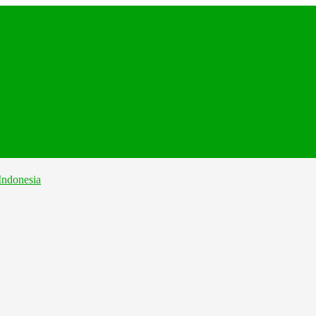
.
...
...
...
..