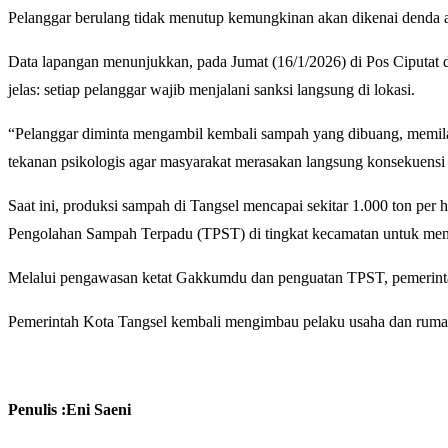
Pelanggar berulang tidak menutup kemungkinan akan dikenai denda ad
Data lapangan menunjukkan, pada Jumat (16/1/2026) di Pos Ciputat da
jelas: setiap pelanggar wajib menjalani sanksi langsung di lokasi.
“Pelanggar diminta mengambil kembali sampah yang dibuang, memilah
tekanan psikologis agar masyarakat merasakan langsung konsekuens
Saat ini, produksi sampah di Tangsel mencapai sekitar 1.000 ton pe
Pengolahan Sampah Terpadu (TPST) di tingkat kecamatan untuk men
Melalui pengawasan ketat Gakkumdu dan penguatan TPST, pemerintah 
Pemerintah Kota Tangsel kembali mengimbau pelaku usaha dan rumah
Penulis :Eni Saeni