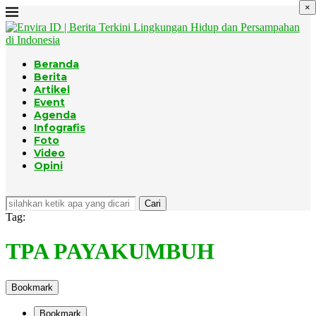
×
Beranda
Berita
Artikel
Event
Agenda
Infografis
Foto
Video
Opini
Cari
Tag:
TPA PAYAKUMBUH
Bookmark
Bookmark