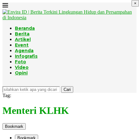
×
Beranda
Berita
Artikel
Event
Agenda
Infografis
Foto
Video
Opini
Cari
Tag:
Menteri KLHK
Bookmark
Bookmark