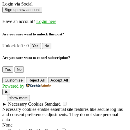
Login via Social
Have an account?
Login here
Are you sure want to unlock this post?
Unlock left : 0
Yes
No
Are you sure want to cancel subscription?
Yes
No
Customize
Reject All
Accept All
Powered by
✖
...
show more
►
Necessary Cookies
Standard
Necessary cookies enable essential site features like secure log-ins
and consent preference adjustments. They do not store personal
data.
None