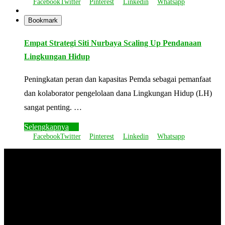
Facebook
Twitter
Pinterest
Linkedin
Whatsapp
Bookmark
Empat Strategi Siti Nurbaya Scaling Up Pendanaan
Lingkungan Hidup
Peningkatan peran dan kapasitas Pemda sebagai pemanfaat
dan kolaborator pengelolaan dana Lingkungan Hidup (LH)
sangat penting. …
Selengkapnya
Facebook
Twitter
Pinterest
Linkedin
Whatsapp