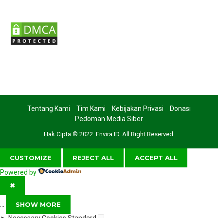
Tentang Kami
Tim Kami
Kebijakan Privasi
Donasi
Pedoman Media Siber
Hak Cipta © 2022. Envira ID. All Right Reserved.
CUSTOMIZE
REJECT ALL
ACCEPT ALL
Powered by
✖
...
SHOW MORE
►
Necessary Cookies
Standard