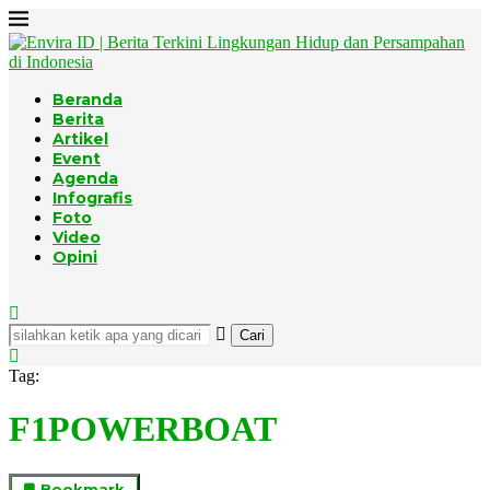
Beranda
Berita
Artikel
Event
Agenda
Infografis
Foto
Video
Opini
Cari
Tag:
F1POWERBOAT
Bookmark