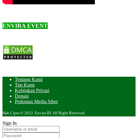
ENVIRA EVENT
Tentang Kami
Tim Kami
Kebijakan Privasi
Donasi
Pedoman Media Siber
Hak Cipta © 2022. Envira ID. All Right Reserved.
Sign In