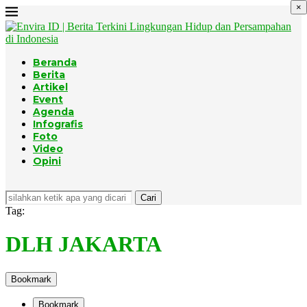
×
Beranda
Berita
Artikel
Event
Agenda
Infografis
Foto
Video
Opini
Cari
Tag:
DLH JAKARTA
Bookmark
Bookmark