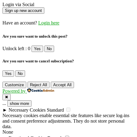
Login via Social
Have an account?
Login here
Are you sure want to unlock this post?
Unlock left : 0
Yes
No
Are you sure want to cancel subscription?
Yes
No
Customize
Reject All
Accept All
Powered by
✖
...
show more
►
Necessary Cookies
Standard
Necessary cookies enable essential site features like secure log-ins
and consent preference adjustments. They do not store personal
data.
None