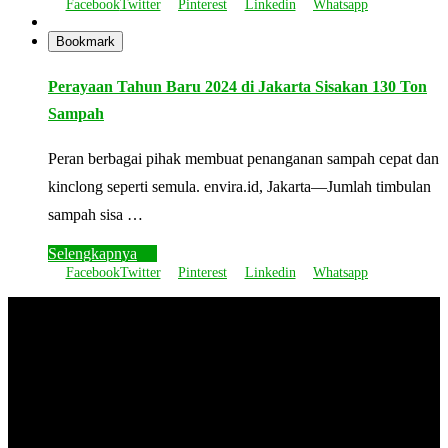
Facebook
Twitter
Pinterest
Linkedin
Whatsapp
Bookmark
Perayaan Tahun Baru 2024 di Jakarta Sisakan 130 Ton
Sampah
Peran berbagai pihak membuat penanganan sampah cepat dan
kinclong seperti semula. envira.id, Jakarta—Jumlah timbulan
sampah sisa …
Selengkapnya
Facebook
Twitter
Pinterest
Linkedin
Whatsapp