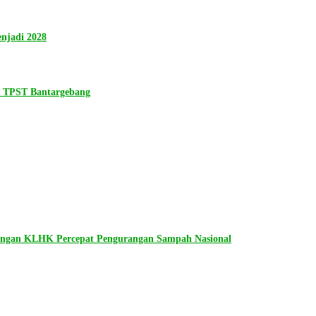
njadi 2028
n TPST Bantargebang
dengan KLHK Percepat Pengurangan Sampah Nasional