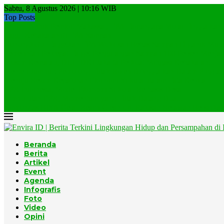
Sabtu, 8 Agustus 2026 | 10:16 WIB
Top Posts
Jempol Untuk Pemkot Makassar, TPA Tamangapa Mulai Tinggalkan..
Lagi, Kebakaran di TPA Sampah
Gunungkidul Targetkan TPA Wukirsari Bebas Sampah Organik Mulai
Pemerintah Percepat Target Pengurangan Sampah 100 Persen Menjadi
Musim Kemarau, DLH DKI Jakarta Perkuat Mitigasi Kebakaran...
Menteri Jumhur: Pemulung Tidak Boleh Ditinggalkan Dalam Program
Menuju Rezim Kepatuhan Ekonomi Sirkular dalam Tata Kelola...
EPR Indonesia, Model Ekonomi Sirkular Berbasis Desa
Jumhur dan EPR, Momentum yang Tidak Datang Dua...
Komunitas BISA Gelar Beach Clean-up, Ratusan Relawan Bersihkan.
Beranda
Berita
Artikel
Event
Agenda
Infografis
Foto
Video
Opini