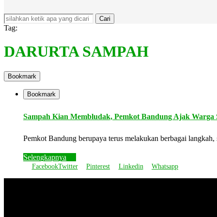
Cari
Tag:
DARURTA SAMPAH
Bookmark
Bookmark
Sampah Kian Membludak, Pemkot Bandung Ajak Warga S
Pemkot Bandung berupaya terus melakukan berbagai langkah
Selengkapnya
Facebook
Twitter
Pinterest
Linkedin
Whatsapp