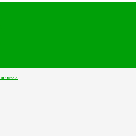
.
...
...
...
..