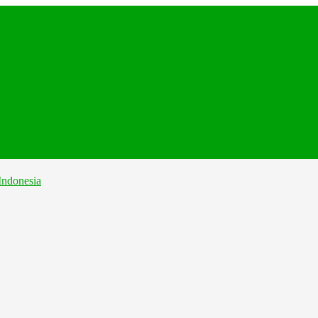
.
...
...
...
..