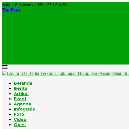
Sabtu, 8 Agustus 2026 | 23:52 WIB
Top Posts
Jempol Untuk Pemkot Makassar, TPA Tamangapa Mulai Tinggalkan..
Lagi, Kebakaran di TPA Sampah
Gunungkidul Targetkan TPA Wukirsari Bebas Sampah Organik Mulai
Pemerintah Percepat Target Pengurangan Sampah 100 Persen Menjadi
Musim Kemarau, DLH DKI Jakarta Perkuat Mitigasi Kebakaran...
Menteri Jumhur: Pemulung Tidak Boleh Ditinggalkan Dalam Program
Menuju Rezim Kepatuhan Ekonomi Sirkular dalam Tata Kelola...
EPR Indonesia, Model Ekonomi Sirkular Berbasis Desa
Jumhur dan EPR, Momentum yang Tidak Datang Dua...
Komunitas BISA Gelar Beach Clean-up, Ratusan Relawan Bersihkan.
Beranda
Berita
Artikel
Event
Agenda
Infografis
Foto
Video
Opini