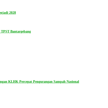
njadi 2028
n TPST Bantargebang
dengan KLHK Percepat Pengurangan Sampah Nasional