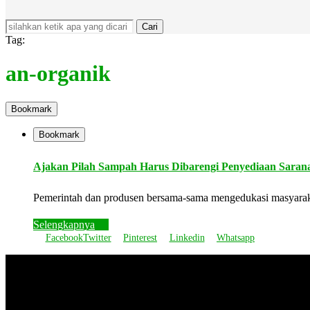
Cari
Tag:
an-organik
Bookmark
Bookmark
Ajakan Pilah Sampah Harus Dibarengi Penyediaan Saran
Pemerintah dan produsen bersama-sama mengedukasi masyarak
Selengkapnya
Facebook
Twitter
Pinterest
Linkedin
Whatsapp