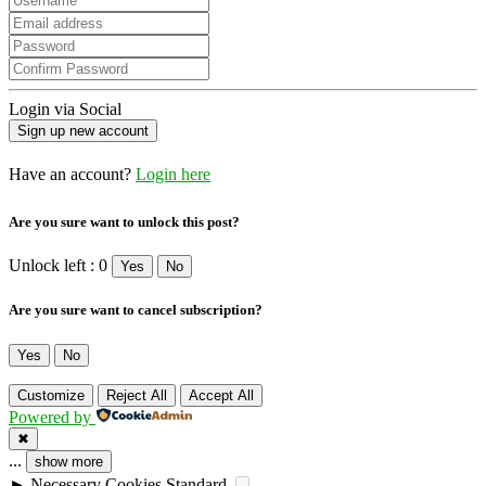
Login via Social
Have an account?
Login here
Are you sure want to unlock this post?
Unlock left : 0
Yes
No
Are you sure want to cancel subscription?
Yes
No
Customize
Reject All
Accept All
Powered by
✖
...
show more
►
Necessary Cookies
Standard