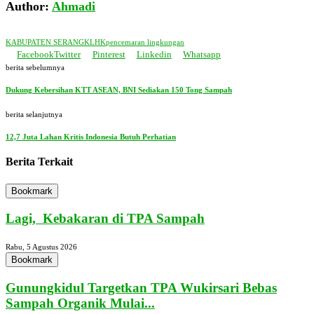
Author:
Ahmadi
KABUPATEN SERANG
KLHK
pencemaran lingkungan
Facebook
Twitter
Pinterest
Linkedin
Whatsapp
berita sebelumnya
Dukung Kebersihan KTT ASEAN, BNI Sediakan 150 Tong Sampah
berita selanjutnya
12,7 Juta Lahan Kritis Indonesia Butuh Perhatian
Berita Terkait
Bookmark
Lagi, Kebakaran di TPA Sampah
Rabu, 5 Agustus 2026
Bookmark
Gunungkidul Targetkan TPA Wukirsari Bebas
Sampah Organik Mulai...