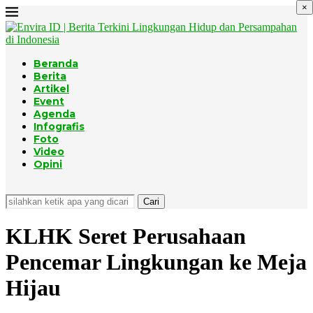
×
Beranda
Berita
Artikel
Event
Agenda
Infografis
Foto
Video
Opini
Cari
KLHK Seret Perusahaan
Pencemar Lingkungan ke Meja
Hijau