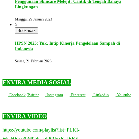
Penggunaan Skincare Melejit: Cantik di Tengah Bahaya
Lingkungan
Minggu, 29 Januari 2023
5
Bookmark
HPSN 2023: Yuk, Intip Kinerja Pengelolaan Sampah di
Indonesia
Selasa, 21 Februari 2023
ENVIRA MEDIA SOSIAL
Facebook
Twitter
Instagram
Pinterest
Linkedin
Youtube
ENVIRA VIDEO
https://youtube.com/playlist?list=PLKI-
WwHRxz3bM9hhr_oIdtPJgxK_IEBY-