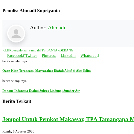
Penulis: Ahmadi Supriyanto
Author:
Ahmadi
KLHK
pengelolaan sampah
TPS BANTARGEBANG
Facebook
Twitter
Pinterest
Linkedin
Whatsapp
berita sebelumnya
Ozon Kian Terancam, Masyarakat Diajak Aktif di Aksi Iklim
berita selanjutnya
Danone Indonesia Diakui Sukses Lindungi Sumber Air
Berita Terkait
Jempol Untuk Pemkot Makassar, TPA Tamangapa Mu
Kamis, 6 Agustus 2026