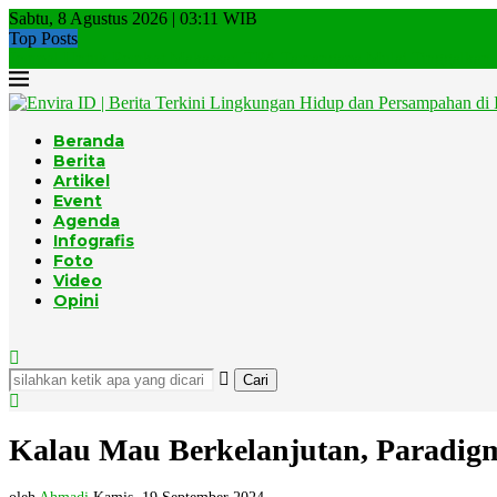
Sabtu, 8 Agustus 2026 | 03:11 WIB
Top Posts
Jempol Untuk Pemkot Makassar, TPA Tamangapa Mulai Tinggalkan..
Beranda
Berita
Artikel
Event
Agenda
Infografis
Foto
Video
Opini
Cari
Kalau Mau Berkelanjutan, Paradigm