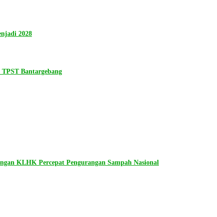
njadi 2028
n TPST Bantargebang
dengan KLHK Percepat Pengurangan Sampah Nasional