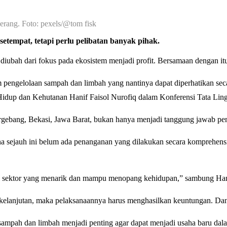
erang. Foto: pexels/@tom fisk
etempat, tetapi perlu pelibatan banyak pihak.
ubah dari fokus pada ekosistem menjadi profit. Bersamaan dengan itu, 
pengelolaan sampah dan limbah yang nantinya dapat diperhatikan secara
up dan Kehutanan Hanif Faisol Nurofiq dalam Konferensi Tata Lingku
ang, Bekasi, Jawa Barat, bukan hanya menjadi tanggung jawab pemerin
 sejauh ini belum ada penanganan yang dilakukan secara komprehensif. 
di sektor yang menarik dan mampu menopang kehidupan,” sambung Han
lanjutan, maka pelaksanaannya harus menghasilkan keuntungan. Dan, i
sampah dan limbah menjadi penting agar dapat menjadi usaha baru dalam