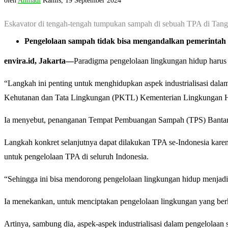
oleh
Ahmadi
Kamis, 19 September 2024
Eskavator di tengah-tengah tumpukan sampah di sebuah TPA di Tang
Pengelolaan sampah tidak bisa mengandalkan pemerintah s
envira.id, Jakarta—
Paradigma pengelolaan lingkungan hidup harus di
“Langkah ini penting untuk menghidupkan aspek industrialisasi dalam 
Kehutanan dan Tata Lingkungan (PKTL) Kementerian Lingkungan Hid
Ia menyebut, penanganan Tempat Pembuangan Sampah (TPS) Bantargeb
Langkah konkret selanjutnya dapat dilakukan TPA se-Indonesia karena
untuk pengelolaan TPA di seluruh Indonesia.
“Sehingga ini bisa mendorong pengelolaan lingkungan hidup menja
Ia menekankan, untuk menciptakan pengelolaan lingkungan yang berke
Artinya, sambung dia, aspek-aspek industrialisasi dalam pengelolaan 