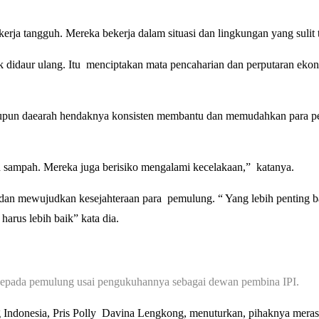
a tangguh. Mereka bekerja dalam situasi dan lingkungan yang sulit t
idaur ulang. Itu menciptakan mata pencaharian dan perputaran ekon
aupun daearah hendaknya konsisten membantu dan memudahkan para pe
 sampah. Mereka juga berisiko mengalami kecelakaan,” katanya.
dan mewujudkan kesejahteraan para pemulung. “ Yang lebih penting b
arus lebih baik” kata dia.
kepada pemulung usai pengukuhannya sebagai dewan pembina IPI.
Indonesia, Pris Polly Davina Lengkong, menuturkan, pihaknya meras