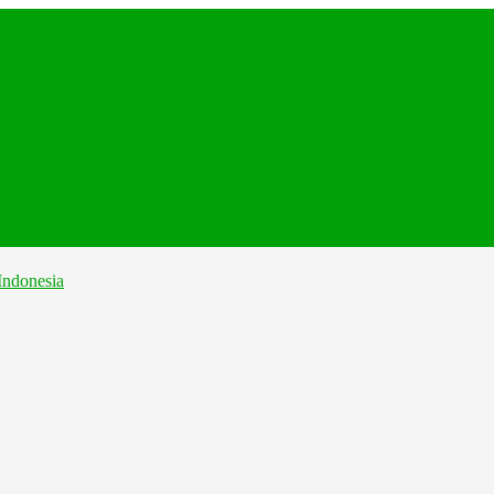
...
...
...
..