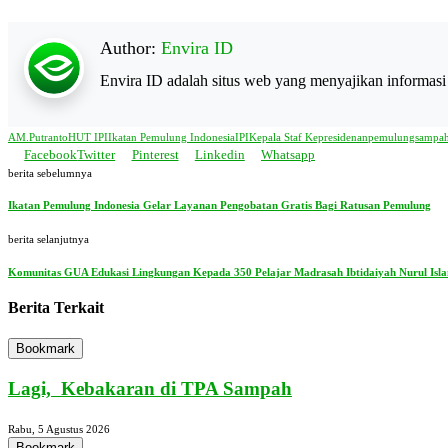
Author:
Envira ID
Envira ID adalah situs web yang menyajikan informasi
AM.Putranto
HUT IPI
Ikatan Pemulung Indonesia
IPI
Kepala Staf Kepresidenan
pemulung
sampa
Facebook
Twitter
Pinterest
Linkedin
Whatsapp
berita sebelumnya
Ikatan Pemulung Indonesia Gelar Layanan Pengobatan Gratis Bagi Ratusan Pemulung
berita selanjutnya
Komunitas GUA Edukasi Lingkungan Kepada 350 Pelajar Madrasah Ibtidaiyah Nurul Isl
Berita Terkait
Bookmark
Lagi, Kebakaran di TPA Sampah
Rabu, 5 Agustus 2026
Bookmark