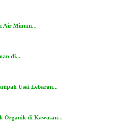
 Air Minum...
an di...
mpah Usai Lebaran...
 Organik di Kawasan...