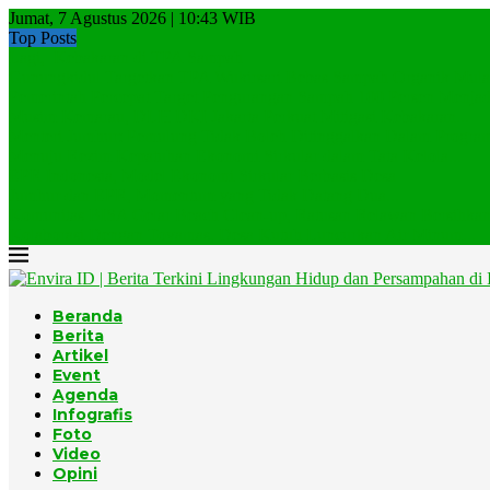
Jumat, 7 Agustus 2026 | 10:43 WIB
Top Posts
Lagi, Kebakaran di TPA Sampah
Gunungkidul Targetkan TPA Wukirsari Bebas Sampah Organik Mulai
Pemerintah Percepat Target Pengurangan Sampah 100 Persen Menjadi
Musim Kemarau, DLH DKI Jakarta Perkuat Mitigasi Kebakaran...
Menteri Jumhur: Pemulung Tidak Boleh Ditinggalkan Dalam Program
Menuju Rezim Kepatuhan Ekonomi Sirkular dalam Tata Kelola...
EPR Indonesia, Model Ekonomi Sirkular Berbasis Desa
Jumhur dan EPR, Momentum yang Tidak Datang Dua...
Komunitas BISA Gelar Beach Clean-up, Ratusan Relawan Bersihkan.
Kolaborasi Dengan Toyamas, Desa Kutuh Luncurkan Air Minum...
Beranda
Berita
Artikel
Event
Agenda
Infografis
Foto
Video
Opini