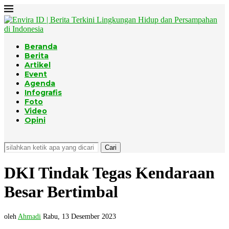
Beranda
Berita
Artikel
Event
Agenda
Infografis
Foto
Video
Opini
Cari
DKI Tindak Tegas Kendaraan
Besar Bertimbal
oleh
Ahmadi
Rabu, 13 Desember 2023