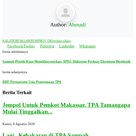
Author:
Ahmadi
KALIDERES
KLHK
PEMPROV DKI
polusi udara
Facebook
Twitter
Pinterest
Linkedin
Whatsapp
berita sebelumnya
Sampah Plastik Kian Mengkhawatirkan, APEC Didorong Perkuat Ekosistem Bioplastik
berita selanjutnya
RDF Perpanjang Usia Penggunaan TPA
Berita Terkait
Jempol Untuk Pemkot Makassar, TPA Tamangapa
Mulai Tinggalkan...
Kamis, 6 Agustus 2026
Lagi, Kebakaran di TPA Sampah