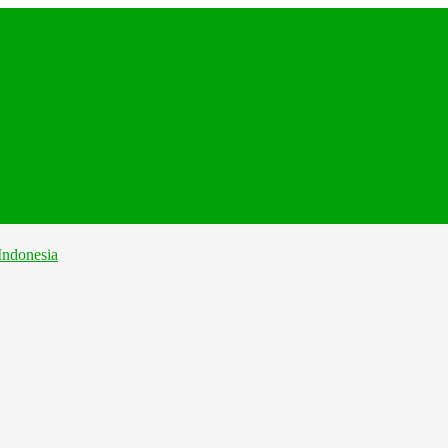
.
...
...
...
..