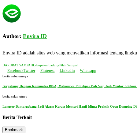
Author:
Envira ID
Envira ID adalah situs web yang menyajikan informasi tentang ling
DARURAT SAMPAH
kabupaten badung
Pilah Sampah
Facebook
Twitter
Pinterest
Linkedin
Whatsapp
berita sebelumnya
Bergabung Dengan Komunitas BISA, Mahasiswa Poltekpar Bali Siap Jadi Mentor Edukasi
berita selanjutnya
Longsor Bantargebang Jadi Alarm Keras: Menteri Hanif Minta Praktik Open Dumping Di
Berita Terkait
Bookmark