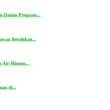
n Dalam Program...
awan Bersihkan...
 Air Minum...
an di...