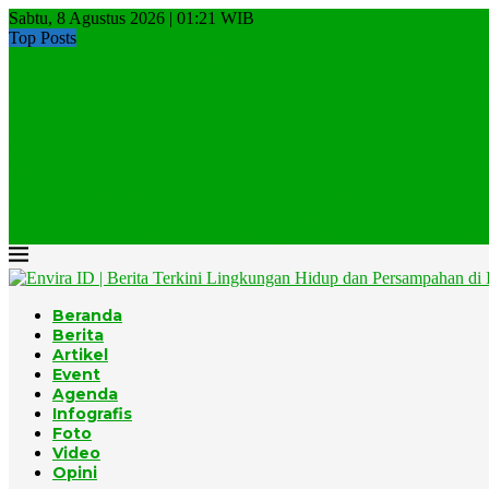
Sabtu, 8 Agustus 2026 | 01:21 WIB
Top Posts
Jempol Untuk Pemkot Makassar, TPA Tamangapa Mulai Tinggalkan..
Lagi, Kebakaran di TPA Sampah
Gunungkidul Targetkan TPA Wukirsari Bebas Sampah Organik Mulai
Pemerintah Percepat Target Pengurangan Sampah 100 Persen Menjadi
Musim Kemarau, DLH DKI Jakarta Perkuat Mitigasi Kebakaran...
Menteri Jumhur: Pemulung Tidak Boleh Ditinggalkan Dalam Program
Menuju Rezim Kepatuhan Ekonomi Sirkular dalam Tata Kelola...
EPR Indonesia, Model Ekonomi Sirkular Berbasis Desa
Jumhur dan EPR, Momentum yang Tidak Datang Dua...
Komunitas BISA Gelar Beach Clean-up, Ratusan Relawan Bersihkan.
Beranda
Berita
Artikel
Event
Agenda
Infografis
Foto
Video
Opini