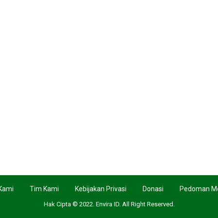
Kami
Tim Kami
Kebijakan Privasi
Donasi
Pedoman Me
Hak Cipta © 2022. Envira ID. All Right Reserved.