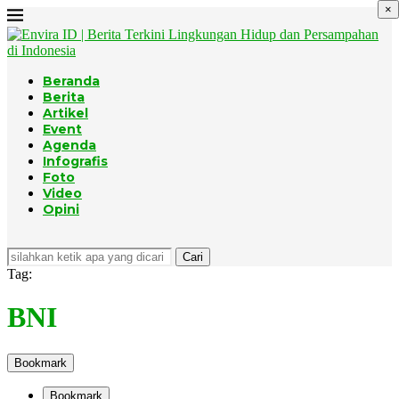
×
Beranda
Berita
Artikel
Event
Agenda
Infografis
Foto
Video
Opini
Cari
Tag:
BNI
Bookmark
Bookmark