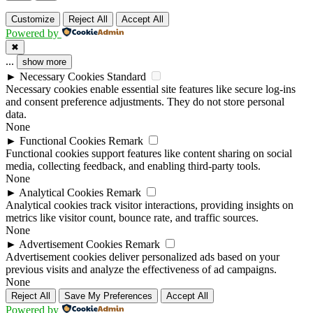
Customize
Reject All
Accept All
Powered by
✖
...
show more
►
Necessary Cookies
Standard
Necessary cookies enable essential site features like secure log-ins
and consent preference adjustments. They do not store personal
data.
None
►
Functional Cookies
Remark
Functional cookies support features like content sharing on social
media, collecting feedback, and enabling third-party tools.
None
►
Analytical Cookies
Remark
Analytical cookies track visitor interactions, providing insights on
metrics like visitor count, bounce rate, and traffic sources.
None
►
Advertisement Cookies
Remark
Advertisement cookies deliver personalized ads based on your
previous visits and analyze the effectiveness of ad campaigns.
None
Reject All
Save My Preferences
Accept All
Powered by