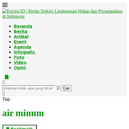
Beranda
Berita
Artikel
Event
Agenda
Infografis
Foto
Video
Opini
Cari
Tag:
air minum
Bookmark