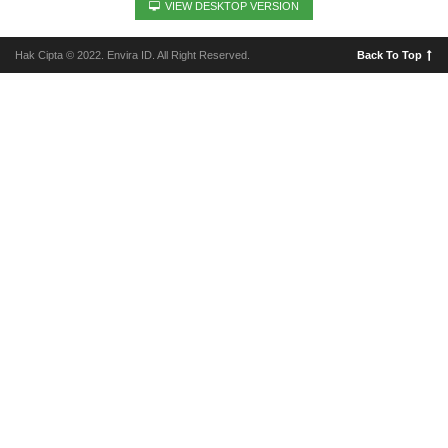
VIEW DESKTOP VERSION
Hak Cipta © 2022. Envira ID. All Right Reserved.
Back To Top