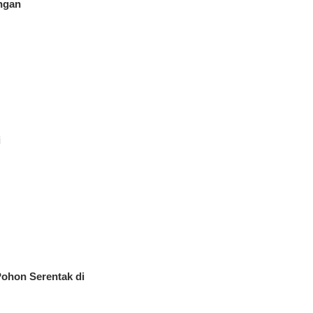
ngan
i
ohon Serentak di