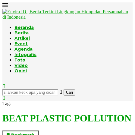
Beranda
Berita
Artikel
Event
Agenda
Infografis
Foto
Video
Opini
Cari
Tag:
BEAT PLASTIC POLLUTION
Bookmark